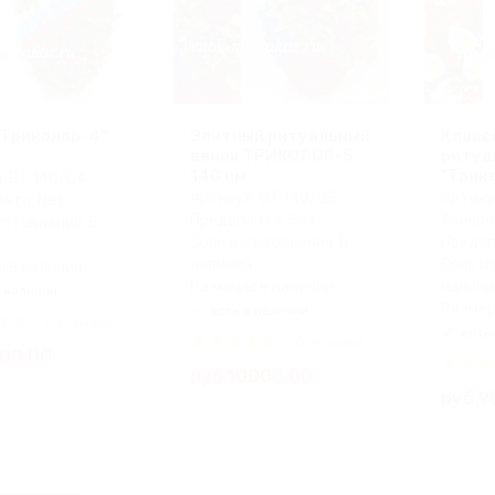
"Триколор-4"
Элитный ритуальный
Класс
венок ТРИКОЛОР-5
ритуа
140 см
"Трико
: ВТ 140/04
Артикул: ВТ 140/05
Артику
ата: Нет
Предоплата: Нет
Трикол
готовления: В
Срок изготовления: В
Предоп
и
наличии
Срок и
 в наличии:
Размеры в наличии:
наличи
 наличии
Размер
есть в наличии
0 отзывов
есть 
0 отзывов
500.00
руб.10000.00
руб.9