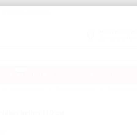
Отправить сообщение
Мастерская. И
Доставка по Моск
ет-магазин
Доставка и оплата
Отзывы
Фотокаталог
Интернет-магазин
Венки искусственные
Ритуальные вен
льные венки 140 см