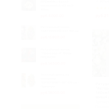
есть в
ПРЕМИУМ с белой
магнолией Н-63 см D
40см
руб.2
руб.4000.00
Ритуальный венок
«АВТОРСКИЙ-23» 150 см
руб.15800.00
Ритуальный венок
"Триколор-9" 150см
ПРЕМИУМ
руб.14500.00
Элитный венок на
похороны
"СУПЕРЭЛИТ-20" 170 см –
Ритуал
Премиум
"Автор
руб.18000.00
140см
живой 
Артикул
Предопл