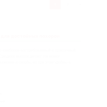
1
2
»
 для достойных похорон
о наиболее востребованный и практичный
Средняя высота делает эти венки
ажение и скорбь, но при этом удобны в
ие
ний