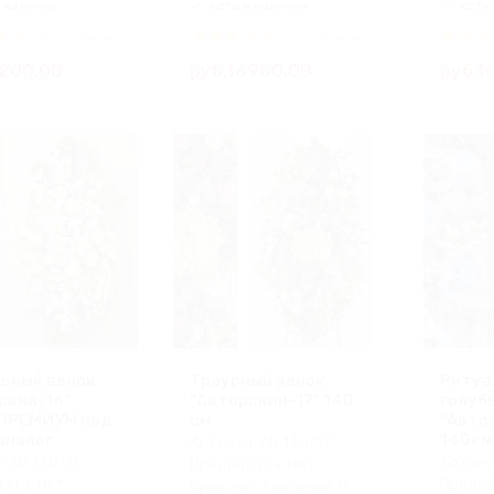
 наличии
есть в наличии
есть 
0 отзывов
0 отзывов
1200.00
руб.16900.00
руб.1
ьный венок
Траурный венок
Ритуа
ский-16"
"Авторский-17" 140
голуб
 ПРЕМИУМ под
см
"Авто
аналог
140см
Артикул: АВ 140/17
: АВ 140/16
Артику
Предоплата: Нет
ата: Нет
Предоп
Срок изготовления: В