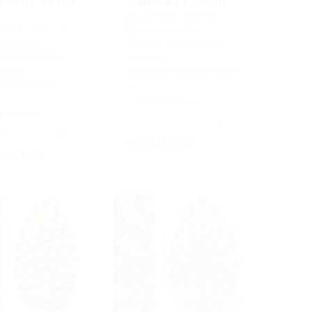
РЭЛИТ‑3» 140
"Классика 1" 140см
Артикул: ВК 140/01
л: ВИС 140/03
Предоплата: Нет
лата: нет
Срок изготовления: В
зготовления: В
наличии
и 1 шт
Размеры в наличии: 140
ы в наличии:
см
есть в наличии
в наличии
0 отзывов
0 отзывов
руб.8500.00
0500.00