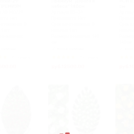
ский-29"
Премиум "Дорога в
«СУПЕ
 ПРЕМИУМ
небеса" 140см
см
: АВ 140/29
Артикул: ВЗ-04
Артику
ата: нет
Предоплата: Нет
Предоп
готовления: В
Срок изготовления: В
Срок и
 1 шт
наличии 1 шт
наличи
 в наличии:
Размеры в наличии: 140
Размер
см
140см
 наличии
есть в наличии
есть 
0 отзывов
0 отзывов
500.00
руб.12500.00
руб.1