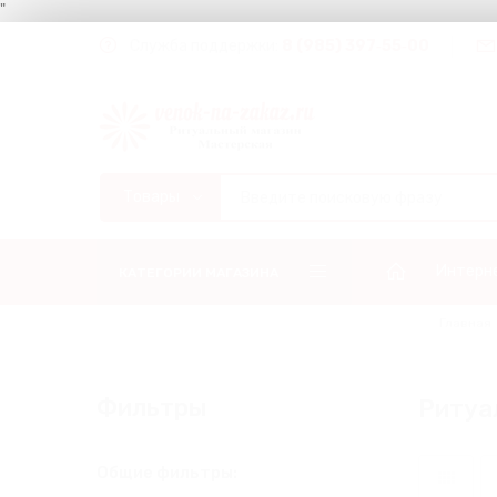
"
Служба поддержки:
8 (985) 397‑55‑00
Интерн
КАТЕГОРИИ МАГАЗИНА
Главная
Фильтры
Ритуа
Общие фильтры: