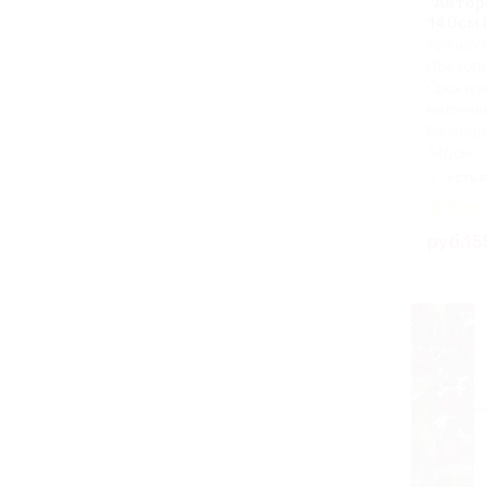
"Автор
140см
Артикул
Предопл
Срок из
наличии
Размеры
140см
есть в
руб.15