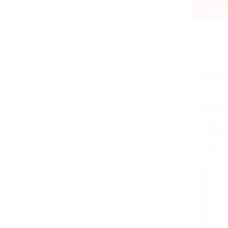
ПОКАЗАТ
Риту
В наш
размер
универ
трансп
★ 
●
●