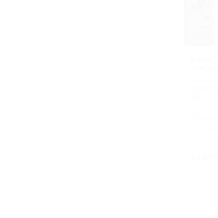
Венок 
140 см.
Артикул
Предопл
Срок из
наличи
Размеры
есть в
руб.9