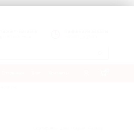
нтернет-магазин
Принимаем заказы
ве, МО и России
с 09:00 до 21:00
0
Оптовикам
Блог
Контакты
ки 140 см
Сортировка:
Цена
·
Серия
·
Размер