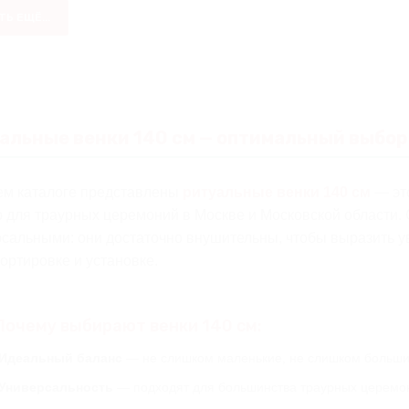
Ь ЕЩЁ...
альные венки 140 см — оптимальный выбор
ем каталоге представлены
ритуальные венки 140 см
— эт
 для траурных церемоний в Москве и Московской области. 
сальными: они достаточно внушительны, чтобы выразить ув
ортировке и установке.
Почему выбирают венки 140 см:
Идеальный баланс
— не слишком маленькие, не слишком больш
Универсальность
— подходят для большинства траурных церемо