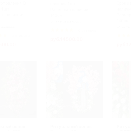
готовления: В
Срок и
наличии 1 шт
 1 шт
наличи
Размеры в наличии:
 в наличии:
Размер
140см
140см
есть в наличии
 наличии
есть 
0 отзывов
0 отзывов
руб.14500.00
500.00
руб.1
ьный венок
Ритуальный венок
Ритуа