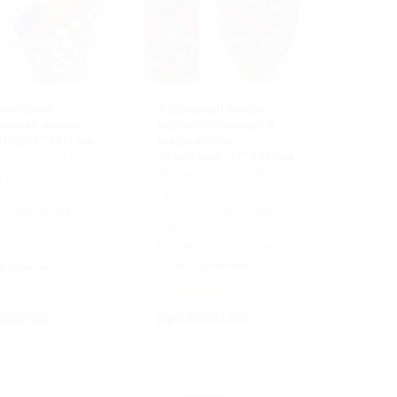
ический
Траурный венок
льный венок
искусственный в
лор-7" 140 см
виде капли
"Элитный-17" 140см
л: ВТ 140/07
Артикул: ВЭ 140/17
ор
Предоплата: нет
лата: Нет
Срок изготовления: на
зготовления: В
заказ
и
Размеры в наличии:
ы в наличии:
есть в наличии
в наличии
0 отзывов
0 отзывов
руб.9500.00
500.00