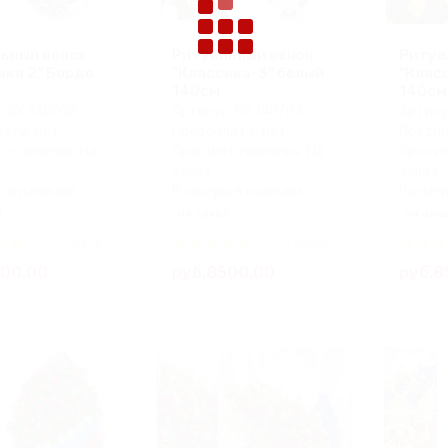
ьный венок
Ритуальный венок
Ритуа
ика 2" Бордо
"Классика-3" белый
"Клас
140см
140см
: ВК 140/02
Артикул: ВК 140/03
Артику
ата: Нет
Предоплата: Нет
Предоп
готовления: На
Срок изготовления: На
Срок и
заказ
заказ
 в наличии:
Размеры в наличии:
Размер
з
на заказ
на зак
0 отзывов
0 отзывов
500.00
руб.8500.00
руб.8