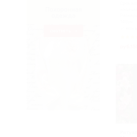
Срок из
Похоронная
наличии
одежда
Размеры
140см
есть в
СМОТРЕТЬ
руб.15
Ритуал