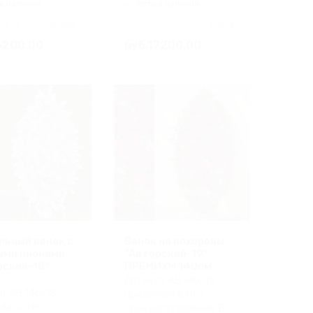
в наличии
есть в наличии
0 отзывов
0 отзывов
6200.00
руб.17200.00
льный венок с
Венок на похороны
ыми пионами
"Авторский-19"
рский-18"
ПРЕМИУМ 140см
Артикул: АВ 140/19
л: АВ 140/18
Предоплата: Нет
лата: Нет
Срок изготовления: В