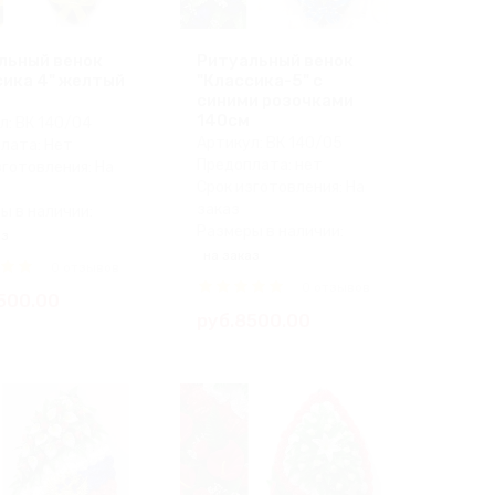
льный венок
Ритуальный венок
сика 4" желтый
"Классика-5" с
синими розочками
140см
л: ВК 140/04
Артикул: ВК 140/05
лата: Нет
Предоплата: нет
зготовления: На
Срок изготовления: На
заказ
ы в наличии:
Размеры в наличии:
аз
на заказ
0 отзывов
0 отзывов
500.00
руб.8500.00