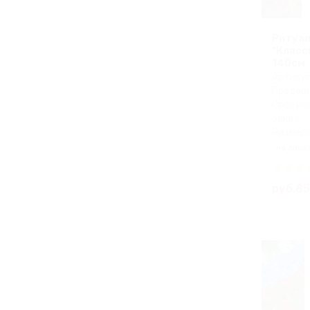
Ритуал
"Класс
140см
Артикул
Предопл
Срок из
заказ
Размеры
на зака
руб.8