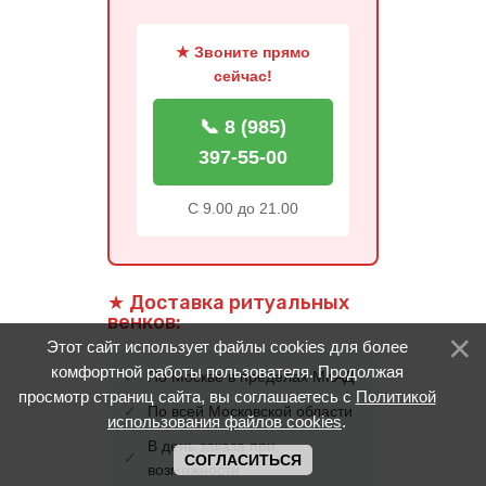
★ Звоните прямо
сейчас!
📞 8 (985)
397-55-00
С 9.00 до 21.00
★ Доставка ритуальных
венков:
Этот сайт использует файлы cookies для более
комфортной работы пользователя. Продолжая
✓
По Москве в пределах МКАД
просмотр страниц сайта, вы соглашаетесь с
Политикой
✓
По всей Московской области
использования файлов cookies
.
В день заказа при
✓
СОГЛАСИТЬСЯ
возможности