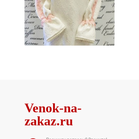
Venok-na-
zakaz.ru