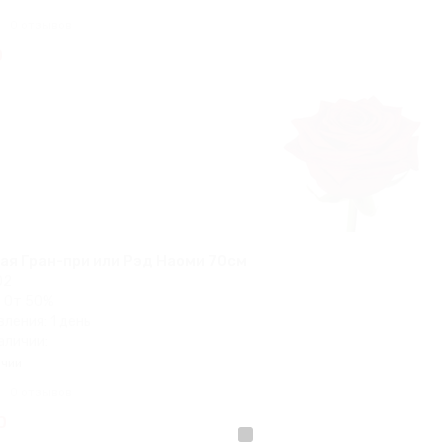
0 отзывов
0
ая Гран-при или Рэд Наоми 70см
02
 От 50%
ления: 1 день
аличии:
ичии
0 отзывов
0