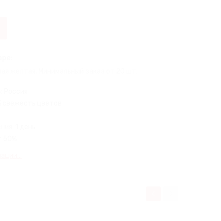
аре:
ая желтая. Минимальный заказ от 20 шт.
:
Россия
% свежесть цветов
ния:
1 день
т 50%
ции...