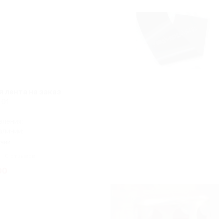
 лента на заказ
-01
:
вления:
аличии:
ичии
0 отзывов
00