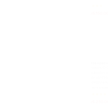
руб.150.0
Роза красн
Артикул: С-
Предоплата:
Срок изготов
Размеры в н
есть в нал
руб.250.0