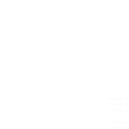
Неугасима
Артикул: СП
Предоплата
Срок изгото
Размеры в н
есть в нал