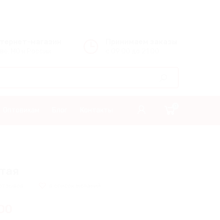
нтернет-магазин
Принимаем заказы
ве, МО и России
с 09:00 до 21:00
0
Оптовикам
Блог
Контакты
тая
отзывов
00