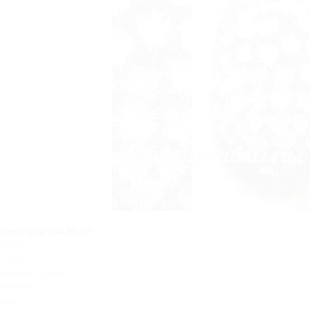
живых цветов №23
В №23
 100%
ления: 1 день
аличии:
ичии