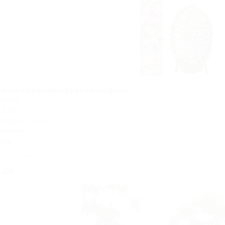
енок из розовых роз и гипсофилы
В №54
 100%
ления: 1 день
аличии:
ичии
0 отзывов
.00