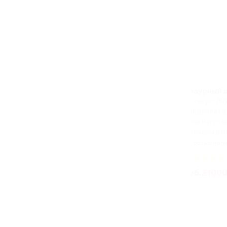
Траурный в
Артикул: Ж
Предоплата:
Срок изготов
Размеры в н
есть в нал
руб.31000