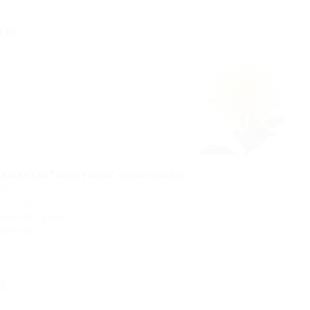
0 отзывов
0.00
а желтая "Анастасия" одноголовая
06
 От 50%
ления: 1 день
аличии:
0 отзывов
0