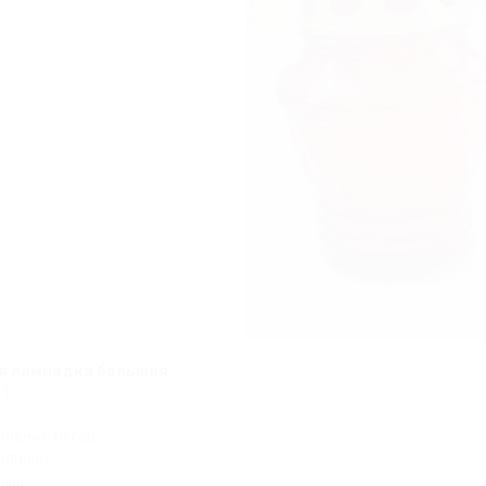
я лампадка большая
-1
:
вления: Готов
аличии:
ичии