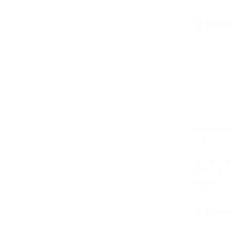
руб.2800
Хризантем
Артикул: С-
Предоплата:
Срок изготов
Размеры в н
на заказ
руб.450.0