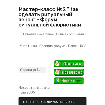
Мастер-класс №2 "Как
сделать ритуальный
венок" - Форум
ритуальной флористики
[
Обновленные темы
·
Новые сообщения
·
Участники
·
Правила форума
·
Поиск
·
RSS
]
Страница
1
из
1
1
Модератор форума:
ritual2005
МАСТЕР-КЛАСС №2 "КАК СДЕЛАТЬ