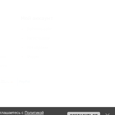
Мой аккаунт
Войти на сайт
Регистрация
Моя корзина
ние
Форум
ости
оглашаетесь с
Политикой
u