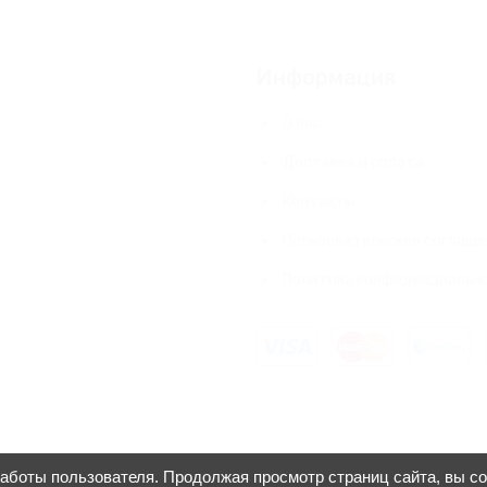
Информация
О нас
Доставка и оплата
Контакты
Пользовательское соглаше
Политика конфиденциальн
работы пользователя. Продолжая просмотр страниц сайта, вы с
Copyright
Venok-na-zakaz.ru
© 2026
. . Дизайн:
Venok-na-zakaz.r