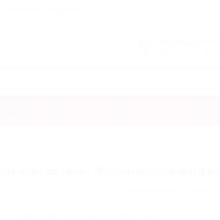
Отправить сообщение
Мастерская. И
Доставка по Моск
Отзывы
Фотокаталог
Оптовикам
Блог
Контакты
Главная
Траурная флористика - Форум ритуальной флористики
ная флористика - Форум ритуальной фл
[
Обновленные темы
·
Новые с
итуальной флористики
»
Траурная флористика