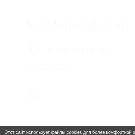
Venok-na-zakaz.ru
Возникли вопросы? Звоните!
8 (985) 397-55-00
Интернет-магазин
Доставка по Москве, МО и России
Этот сайт использует файлы cookies для более комфортной 