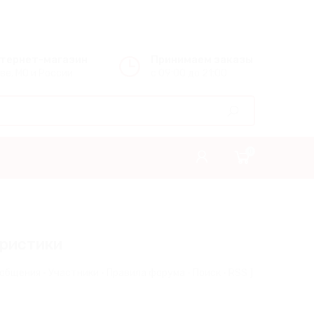
нтернет-магазин
Принимаем заказы
ве, МО и России
с 09:00 до 21:00
0
ористики
ообщения
·
Участники
·
Правила форума
·
Поиск
·
RSS
]